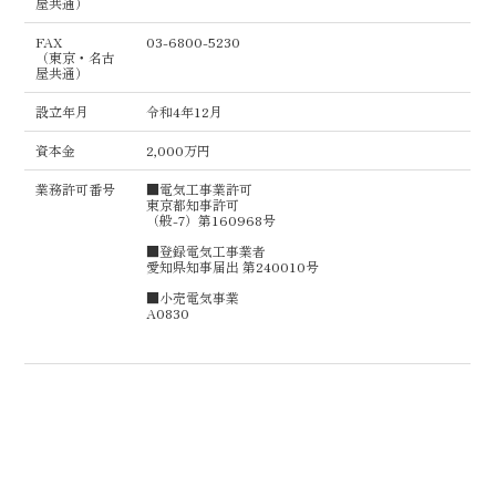
屋共通）
FAX
03-6800-5230
（東京・名古
屋共通）
設立年月
令和4年12月
資本金
2,000万円
業務許可番号
■電気工事業許可
東京都知事許可
（般-7）第160968号
■登録電気工事業者
愛知県知事届出 第240010号
■小売電気事業
A0830