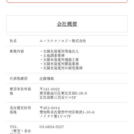
会社概要
社名
エーステクノロジー株式会社
事業内容
・太陽光発電所用地仕入
・土地調査業務
・太陽光発電所建設工事
・太陽光発電所開発業務
・太陽光発電所の販売業務
代表取締役
近藤雅哉
東京本社所在
〒141-0022
地
東京都品川区東五反田5-28-9
五反田第三花谷ビル5F
名古屋支社所
〒453-0014
在地
愛知県名古屋市中村区則武1-10-6
ノリタケ第1ビル7F
TEL
03-6824-5227
（東京・名古